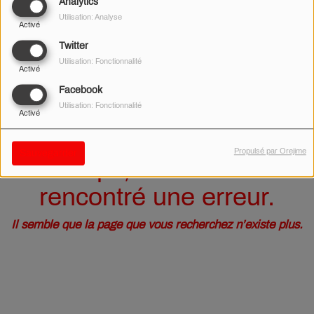
40
Analytics
Utilisation: Analyse
Activé
Twitter
Utilisation: Fonctionnalité
Activé
Facebook
Utilisation: Fonctionnalité
Activé
Propulsé par Orejime
Sauvegarder
Oups, vous avez
rencontré une erreur.
Il semble que la page que vous recherchez n’existe plus.