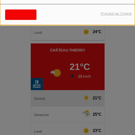
Propulsé par Orejime
Sauvegarder