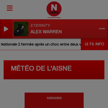
ETERNITY
ALEX WARREN
LE FIL INFO
ationale 2 fermée après un choc entre deux véhicules
A
MÉTÉO DE L'AISNE