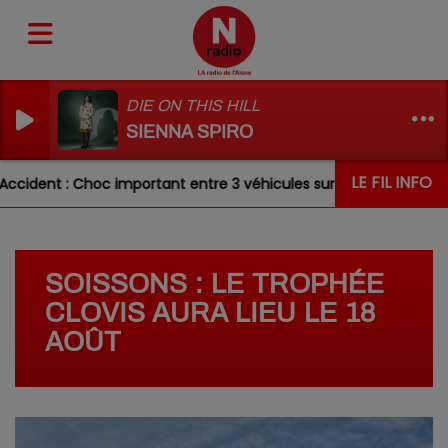
DIE ON THIS HILL
SIENNA SPIRO
LE FIL INFO
cident : Choc important entre 3 véhicules sur la RN31 ce matin
SOISSONS : LE TROPHÉE
CLOVIS AURA LIEU LE 18
AOÛT