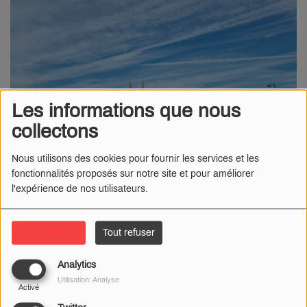
Les informations que nous
collectons
Nous utilisons des cookies pour fournir les services et les
fonctionnalités proposés sur notre site et pour améliorer
l'expérience de nos utilisateurs.
Tout accepter
Tout refuser
07 AOÛT 2024
La seule épreuve de karting urbain en France se tiendra le
Analytics
Utilisation: Analyse
dimanche 18 août dans la Cité du Vase.
Activé