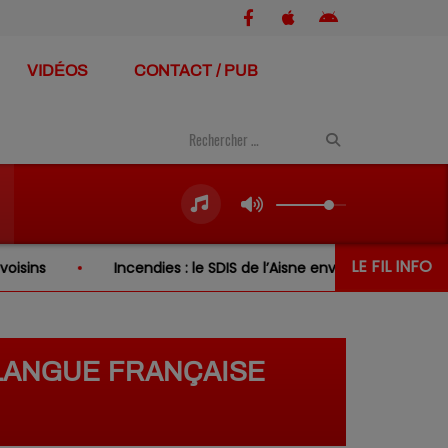
VIDÉOS
CONTACT / PUB
LE FIL INFO
Incendies : le SDIS de l’Aisne envoie de nouveau renfort en Gir
 LANGUE FRANÇAISE