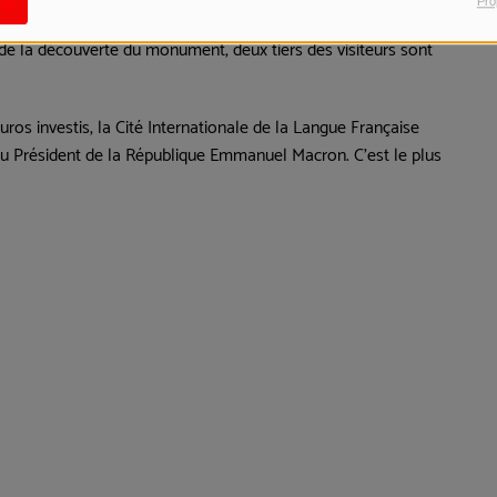
Pro
er
de la découverte du monument, deux tiers des visiteurs sont
ros investis, l
a Cité Internationale de la Langue Française
 du Président de la République Emmanuel Macron.
C’est le plus