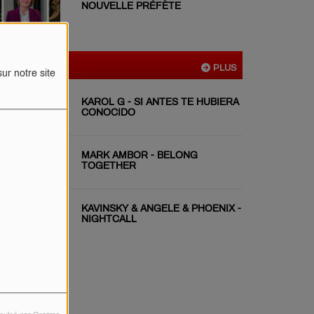
NOUVELLE PRÉFÈTE
VIDÉOS
PLUS
ur notre site
KAROL G - SI ANTES TE HUBIERA
CONOCIDO
MARK AMBOR - BELONG
TOGETHER
KAVINSKY & ANGELE & PHOENIX -
NIGHTCALL