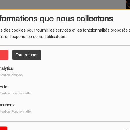
ers-Cotterêts fêtera ses un an d'ouverture au public ce
formations que nous collectons
ns des cookies pour fournir les services et les fonctionnalités proposés s
er
au de François-I
a accueilli plus de 260 000 visiteurs, dont 15
iorer l'expérience de nos utilisateurs.
ter
Tout refuser
nalytics
ilisation: Analyse
itter
ilisation: Fonctionnalité
acebook
ilisation: Fonctionnalité