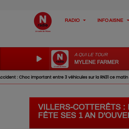
RADIO
INFO AISNE
A QUI LE TOUR
MYLENE FARMER
 important entre 3 véhicules sur la RN31 ce matin
Laon 
VILLERS-COTTERÊTS :
FÊTE SES 1 AN D'OUV