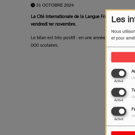
31 OCTOBRE 2024
La Cité Internationale de la Langue Française de Vill
Les in
vendredi 1er novembre.
Nous utiliso
Le bilan est très positif : en une année, l'
ancien châte
et pour amél
000 scolaires.
Tout accep
A
Ut
Activé
Tw
Ut
Activé
F
Ut
Activé