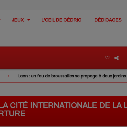
JEUX
L'OEIL DE CÉDRIC
DÉDICACES
: un feu de broussailles se propage à deux jardins voisins
 LA CITÉ INTERNATIONALE DE LA
ERTURE