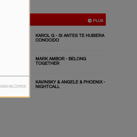
VIDÉOS
PLUS
KAROL G - SI ANTES TE HUBIERA
CONOCIDO
MARK AMBOR - BELONG
TOGETHER
KAVINSKY & ANGELE & PHOENIX -
pulsé par Orejime
NIGHTCALL