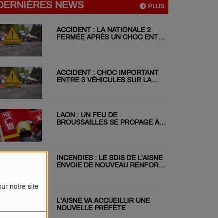
DERNIÈRES NEWS
PLUS
ACCIDENT : LA NATIONALE 2
FERMÉE APRÈS UN CHOC ENTRE
DEUX VÉHICULES
ACCIDENT : CHOC IMPORTANT
ENTRE 3 VÉHICULES SUR LA
RN31 CE MATIN
LAON : UN FEU DE
BROUSSAILLES SE PROPAGE À
DEUX JARDINS VOISINS
INCENDIES : LE SDIS DE L’AISNE
ENVOIE DE NOUVEAU RENFORT
EN GIRONDE
ur notre site
L'AISNE VA ACCUEILLIR UNE
NOUVELLE PRÉFÈTE