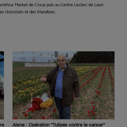
arrefour Market de Crouy puis au Centre Leclerc de Laon
s chocolats et des friandises.
re
Aisne : Opération "Tulipes contre le cancer"