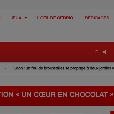
JEUX
L'OEIL DE CÉDRIC
DÉDICACES
Laon : un feu de broussailles se propage à deux jardins voisins
ION « UN CŒUR EN CHOCOLAT »