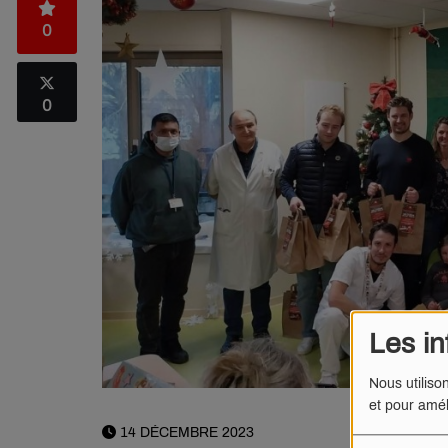
0
0
Les in
Nous utiliso
et pour amél
14 DÉCEMBRE 2023