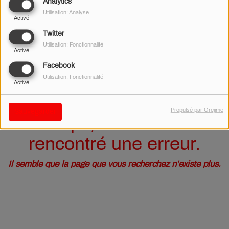
40
Analytics
Utilisation: Analyse
Activé
Twitter
Utilisation: Fonctionnalité
Activé
Facebook
Utilisation: Fonctionnalité
Activé
Propulsé par Orejime
Sauvegarder
Oups, vous avez
rencontré une erreur.
Il semble que la page que vous recherchez n’existe plus.