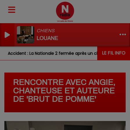
CHIENS
LOUANE
LE FIL INFO
ccident : La Nationale 2 fermée après un choc entre deux véhic
RENCONTRE AVEC ANGIE,
CHANTEUSE ET AUTEURE
DE 'BRUT DE POMME'