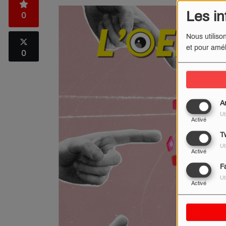
Les in
0
Nous utiliso
et pour amél
0
Tout accep
A
Ut
Activé
Tw
Ut
Activé
F
Ut
Activé
Sauvegard