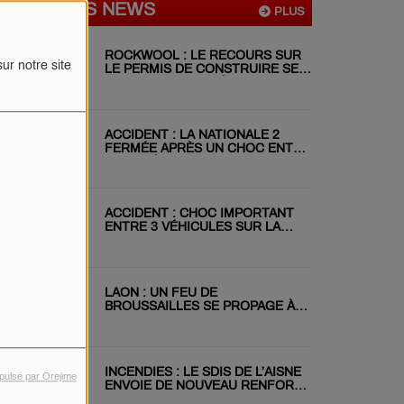
DERNIÈRES NEWS
PLUS
ROCKWOOL : LE RECOURS SUR
ur notre site
LE PERMIS DE CONSTRUIRE SE
POURSUIT MALGRÉ LE REJET DU
RÉFÉRÉ
ACCIDENT : LA NATIONALE 2
FERMÉE APRÈS UN CHOC ENTRE
DEUX VÉHICULES
ACCIDENT : CHOC IMPORTANT
ENTRE 3 VÉHICULES SUR LA
RN31 CE MATIN
LAON : UN FEU DE
BROUSSAILLES SE PROPAGE À
DEUX JARDINS VOISINS
INCENDIES : LE SDIS DE L’AISNE
pulsé par Orejime
ENVOIE DE NOUVEAU RENFORT
EN GIRONDE