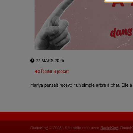
27 MARS 2025
Écouter le podcast
Mariya pensait recevoir un simple arbre à chat. Elle a 
RadioKing © 2026 | Site radio créé avec
RadioKing
. RadioK