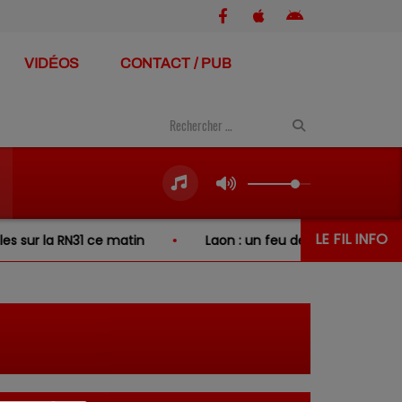
VIDÉOS
CONTACT / PUB
LE FIL INFO
r la RN31 ce matin
Laon : un feu de broussailles se prop