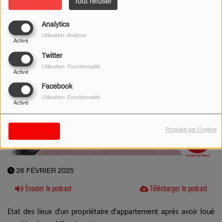
Tout accepter
Tout refuser
Analytics
Utilisation: Analyse
Activé
Twitter
Utilisation: Fonctionnalité
Activé
Facebook
Utilisation: Fonctionnalité
Activé
Propulsé par Orejime
Sauvegarder
26 FÉVRIER 2025
Écouter le podcast
Télécharger le podcast
Etat des lieux d'un propriétaire d'appartement après avoir loué