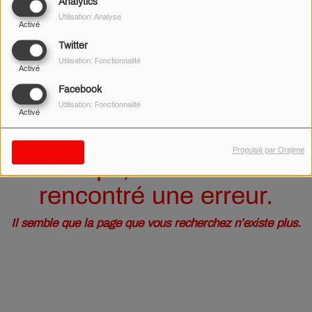
40
Analytics
Utilisation: Analyse
Activé
Twitter
Utilisation: Fonctionnalité
Activé
Facebook
Utilisation: Fonctionnalité
Activé
Propulsé par Orejime
Sauvegarder
Oups, vous avez
rencontré une erreur.
Il semble que la page que vous recherchez n’existe plus.