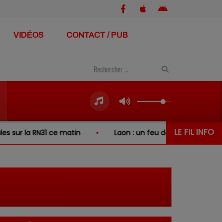
VIDÉOS
CONTACT / PUB
LE FIL INFO
r la RN31 ce matin
Laon : un feu de broussailles se prop