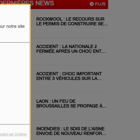
DERNIÈRES NEWS
PLUS
ROCKWOOL : LE RECOURS SUR
LE PERMIS DE CONSTRUIRE SE
ur notre site
POURSUIT MALGRÉ LE REJET DU
RÉFÉRÉ
ACCIDENT : LA NATIONALE 2
FERMÉE APRÈS UN CHOC ENTRE
DEUX VÉHICULES
ACCIDENT : CHOC IMPORTANT
ENTRE 3 VÉHICULES SUR LA
RN31 CE MATIN
LAON : UN FEU DE
BROUSSAILLES SE PROPAGE À
DEUX JARDINS VOISINS
INCENDIES : LE SDIS DE L’AISNE
ENVOIE DE NOUVEAU RENFORT
pulsé par Orejime
EN GIRONDE