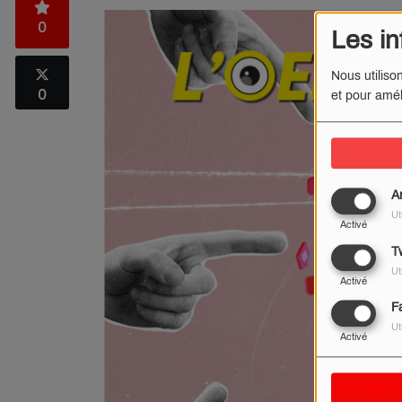
0
Les in
Nous utiliso
0
et pour amél
Tout accep
A
Ut
Activé
Tw
Ut
Activé
F
Ut
Activé
Sauvegard