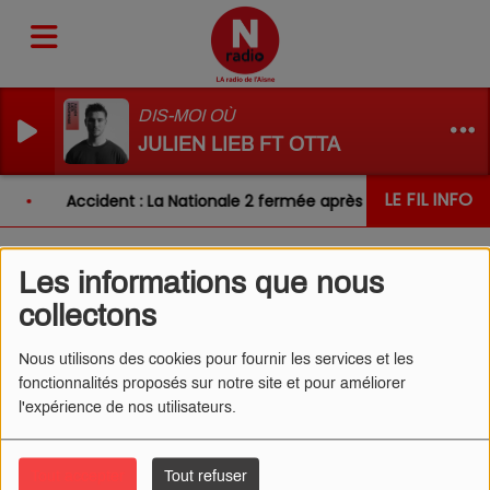
DIS-MOI OÙ
JULIEN LIEB FT OTTA
LE FIL INFO
Accident : La Nationale 2 fermée après un choc entre d
Les informations que nous
L'ŒIL DE CÉDRIC 24/11/2025
collectons
- LA CLOCHE DE L'ÉGLISE
Nous utilisons des cookies pour fournir les services et les
fonctionnalités proposés sur notre site et pour améliorer
l'expérience de nos utilisateurs.
Tout accepter
Tout refuser