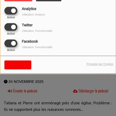
Analytics
Utilisation: Analyse
Activé
Twitter
Utilisation: Fonctionnalité
Activé
Facebook
Utilisation: Fonctionnalité
Activé
Propulsé par Orejime
Sauvegarder
24 NOVEMBRE 2025
Écouter le podcast
Télécharger le podcast
Tatiana et Pierre ont emménagé près d'une église. Problème :
Ils ne supportent plus les nuisances sonnores...