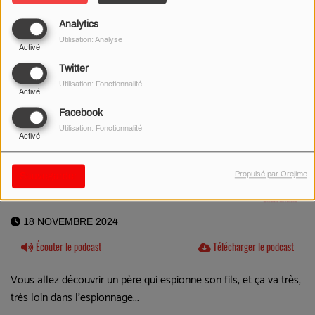
Analytics
Utilisation: Analyse
Activé
Twitter
Utilisation: Fonctionnalité
Activé
Facebook
Utilisation: Fonctionnalité
Activé
Propulsé par Orejime
Sauvegarder
18 NOVEMBRE 2024
Écouter le podcast
Télécharger le podcast
Vous allez découvrir un père qui espionne son fils, et ça va très,
très loin dans l'espionnage...