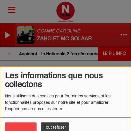
COMME CAROLINE
ZAHO FT MC SOLAAR
LE FIL INFO
Accident : La Nationale 2 fermée après un choc entre 
Les informations que nous
L'ŒIL DE CÉDRIC 18/11/2024
collectons
- UN PAPA ESPION
Nous utilisons des cookies pour fournir les services et les
fonctionnalités proposés sur notre site et pour améliorer
l'expérience de nos utilisateurs.
Tout accepter
Tout refuser