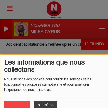
YOUNGER YOU
MILEY CYRUS
LE FIL INFO
Accident : La Nationale 2 fermée après un choc entre deux v
Les informations que nous
L'ŒIL DE CÉDRIC 18/09/2025
collectons
- PROBLÈMES DE SOMMEIL
Nous utilisons des cookies pour fournir les services et les
fonctionnalités proposés sur notre site et pour améliorer
l'expérience de nos utilisateurs.
Tout accepter
Tout refuser