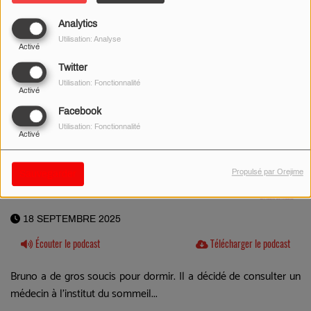
Analytics
Utilisation: Analyse
Activé
Twitter
Utilisation: Fonctionnalité
Activé
Facebook
Utilisation: Fonctionnalité
Activé
Propulsé par Orejime
Sauvegarder
18 SEPTEMBRE 2025
Écouter le podcast
Télécharger le podcast
Bruno a de gros soucis pour dormir. Il a décidé de consulter un
médecin à l'institut du sommeil...