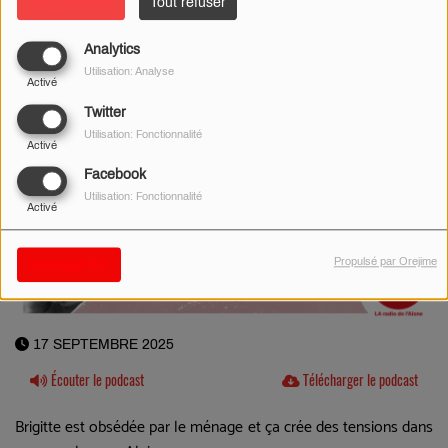
Tout accepter
Tout refuser
Analytics
Utilisation: Analyse
Activé
Twitter
Utilisation: Fonctionnalité
Activé
Facebook
Utilisation: Fonctionnalité
Activé
Propulsé par Orejime
Sauvegarder
17 SEPTEMBRE 2025
Écouter le podcast
Télécharger le podcast
Brigitte est obsédée par le ménage et ça crée des tensions dans