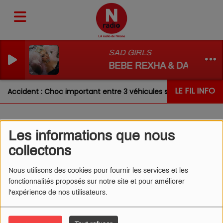
SAD GIRLS
BEBE REXHA & DAVID GU
LE FIL INFO
Accident : Choc important entre 3 véhicules sur la RN31 ce ma
Les informations que nous
L'ŒIL DE CÉDRIC 17/09/2025
collectons
- OBSÉDÉE PAR LE
MÉNAGE
Nous utilisons des cookies pour fournir les services et les
fonctionnalités proposés sur notre site et pour améliorer
l'expérience de nos utilisateurs.