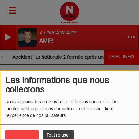
A L'IMPARFAITE
AMIR
LE FIL INFO
Accident : La Nationale 2 fermée après un choc entre deux
Les informations que nous
L'ŒIL DE CÉDRIC 16/09/2025
collectons
- LIVREUR DE PIZZAS
Nous utilisons des cookies pour fournir les services et les
fonctionnalités proposés sur notre site et pour améliorer
l'expérience de nos utilisateurs.
Tout accepter
Tout refuser