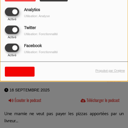
Analytics
Utilisation: Analyse
Activé
Twitter
Utilisation: Fonctionnalité
Activé
Facebook
Utilisation: Fonctionnalité
Activé
Propulsé par Orejime
Sauvegarder
16 SEPTEMBRE 2025
Écouter le podcast
Télécharger le podcast
Une mamie ne veut pas payer les pizzas apportées par un
livreur...