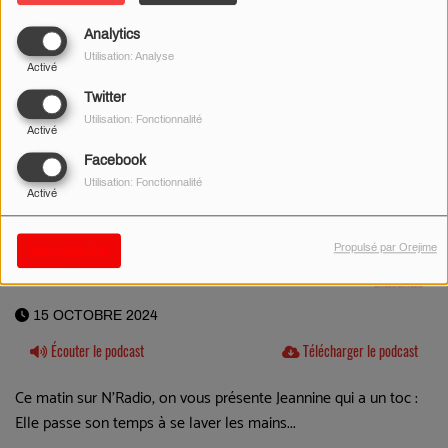
Analytics
Utilisation: Analyse
Activé
Twitter
Utilisation: Fonctionnalité
Activé
Facebook
Utilisation: Fonctionnalité
Activé
Propulsé par Orejime
Sauvegarder
15 OCTOBRE 2024
Écouter le podcast
Télécharger le podcast
Ce matin sur N'Radio, on vous présente Jeannine qui a un toc :
Elle passe son temps à se laver les mains...