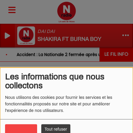
DAI DAI
SHAKIRA FT BURNA BOY
LE FIL INFO
Accident : La Nationale 2 fermée après un choc entre de
Les informations que nous
L'ŒIL DE CÉDRIC 15/10/2024
collectons
- LAVAGE DES MAINS
Nous utilisons des cookies pour fournir les services et les
fonctionnalités proposés sur notre site et pour améliorer
l'expérience de nos utilisateurs.
Tout accepter
Tout refuser