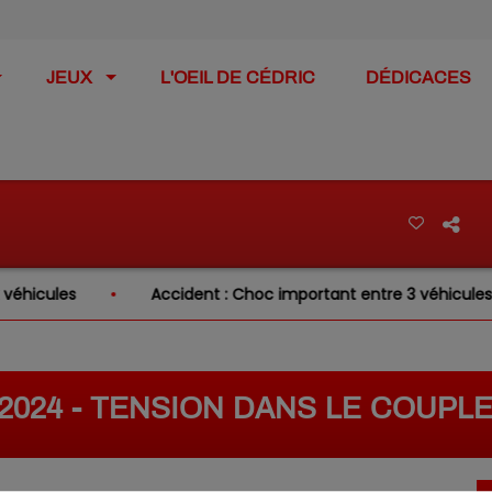
JEUX
L'OEIL DE CÉDRIC
DÉDICACES
cules
Accident : Choc important entre 3 véhicules sur 
/2024 - TENSION DANS LE COUPL