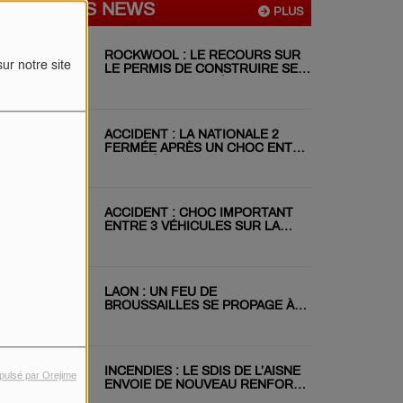
DERNIÈRES NEWS
PLUS
ROCKWOOL : LE RECOURS SUR
ur notre site
LE PERMIS DE CONSTRUIRE SE
POURSUIT MALGRÉ LE REJET DU
RÉFÉRÉ
ACCIDENT : LA NATIONALE 2
FERMÉE APRÈS UN CHOC ENTRE
DEUX VÉHICULES
ACCIDENT : CHOC IMPORTANT
ENTRE 3 VÉHICULES SUR LA
RN31 CE MATIN
LAON : UN FEU DE
BROUSSAILLES SE PROPAGE À
DEUX JARDINS VOISINS
INCENDIES : LE SDIS DE L’AISNE
pulsé par Orejime
ENVOIE DE NOUVEAU RENFORT
EN GIRONDE