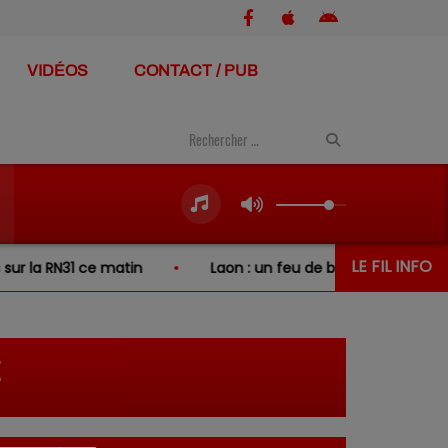
VIDÉOS
CONTACT / PUB
LE FIL INFO
la RN31 ce matin
Laon : un feu de broussailles se propag
E