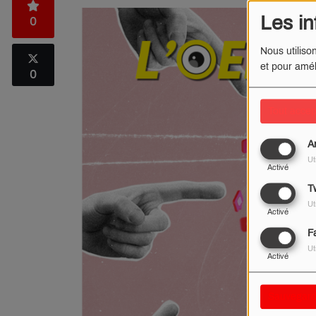
Les in
0
Nous utiliso
et pour amél
0
Tout accep
A
Ut
Activé
Tw
Ut
Activé
F
Ut
Activé
Sauvegard