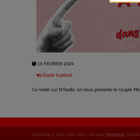
14 FÉVRIER 2024
Écouter le podcast
Ce matin sur N'Radio, on vous présente le couple Mél
RadioKing © 2026 | Site radio créé avec
RadioKing
. RadioK