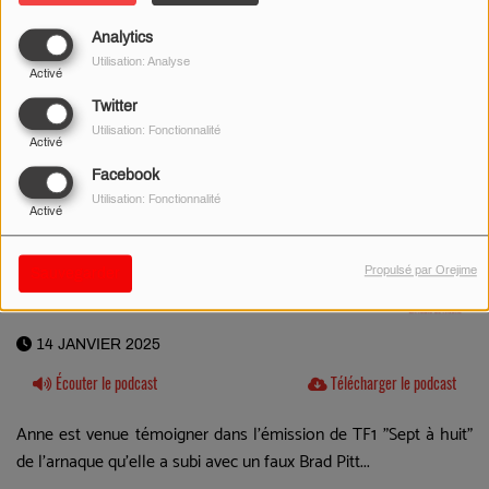
Analytics
Utilisation: Analyse
Activé
Twitter
Utilisation: Fonctionnalité
Activé
Facebook
Utilisation: Fonctionnalité
Activé
Propulsé par Orejime
Sauvegarder
14 JANVIER 2025
Écouter le podcast
Télécharger le podcast
Anne est venue témoigner dans l'émission de TF1 "Sept à huit"
de l'arnaque qu'elle a subi avec un faux Brad Pitt...