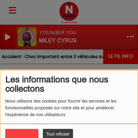
YOUNGER YOU
MILEY CYRUS
LE FIL INFO
Accident : Choc important entre 3 véhicules sur la RN31 ce mati
Les informations que nous
L'ŒIL DE CÉDRIC 14/01/2025
collectons
- BRAD PITT
Nous utilisons des cookies pour fournir les services et les
fonctionnalités proposés sur notre site et pour améliorer
l'expérience de nos utilisateurs.
Tout accepter
Tout refuser