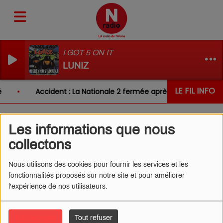
I GOT 5 ON IT
LUNIZ
LE FIL INFO
Accident : La Nationale 2 fermée après un choc entre 
Les informations que nous
L'ŒIL DE CÉDRIC 12/05/2025
collectons
- PROBLÈMES AVEC
Nous utilisons des cookies pour fournir les services et les
INTERNET
fonctionnalités proposés sur notre site et pour améliorer
l'expérience de nos utilisateurs.
Tout accepter
Tout refuser