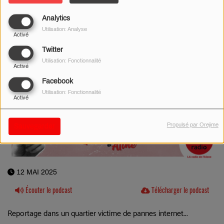
Analytics
Utilisation: Analyse
Activé
Twitter
Utilisation: Fonctionnalité
Activé
Facebook
Utilisation: Fonctionnalité
Activé
Propulsé par Orejime
Sauvegarder
12 MAI 2025
Écouter le podcast
Télécharger le podcast
Reportage dans un quartier victime de pannes internet...