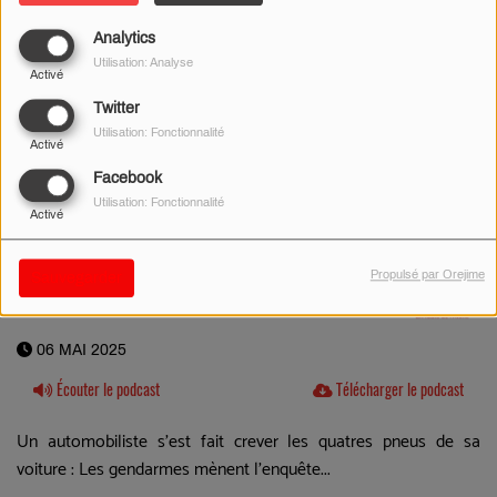
Analytics
Utilisation: Analyse
Activé
Twitter
Utilisation: Fonctionnalité
Activé
Facebook
Utilisation: Fonctionnalité
Activé
Propulsé par Orejime
Sauvegarder
06 MAI 2025
Écouter le podcast
Télécharger le podcast
Un automobiliste s'est fait crever les quatres pneus de sa
voiture : Les gendarmes mènent l'enquête...