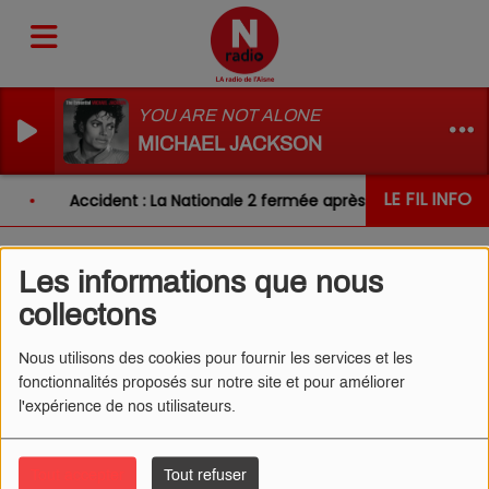
YOU ARE NOT ALONE
MICHAEL JACKSON
LE FIL INFO
Accident : La Nationale 2 fermée après un choc entre d
Les informations que nous
L'ŒIL DE CÉDRIC 06/05/2025
collectons
- PNEUS CREVÉS
Nous utilisons des cookies pour fournir les services et les
fonctionnalités proposés sur notre site et pour améliorer
l'expérience de nos utilisateurs.
Tout accepter
Tout refuser