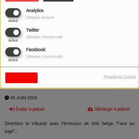
Analytics
Utilisation: Analyse
Activé
Twitter
Utilisation: Fonctionnalité
Activé
Facebook
Utilisation: Fonctionnalité
Activé
Propulsé par Orejime
Sauvegarder
05 JUIN 2025
Écouter le podcast
Télécharger le podcast
Direction le tribunal avec l'émission de télé belge "Face au
Juge"...