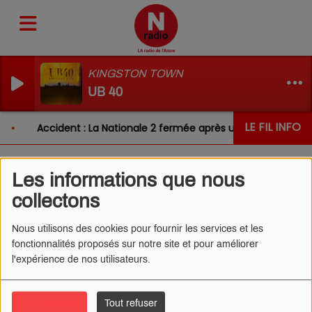
KINGSTON TOWN
UB 40
LE FIL INFO
Accident : La Nationale 2 fermée après un choc entre de
Les informations que nous
L'ŒIL DE CÉDRIC 05/06/2025
collectons
- TRIBUNAL EN BELGIQUE
Nous utilisons des cookies pour fournir les services et les
fonctionnalités proposés sur notre site et pour améliorer
l'expérience de nos utilisateurs.
Tout accepter
Tout refuser