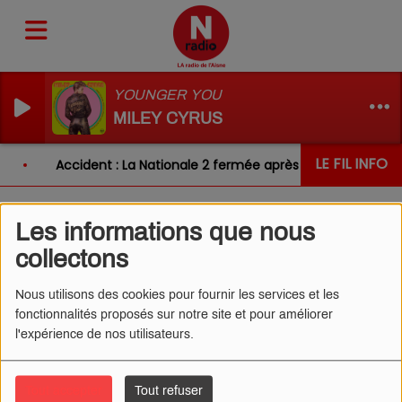
YOUNGER YOU
MILEY CYRUS
LE FIL INFO
Accident : La Nationale 2 fermée après un choc entre d
Les informations que nous
L'ŒIL DE CÉDRIC 03/12/2024
collectons
- FRENCHIE SHORE 2
Nous utilisons des cookies pour fournir les services et les
fonctionnalités proposés sur notre site et pour améliorer
l'expérience de nos utilisateurs.
Tout accepter
Tout refuser