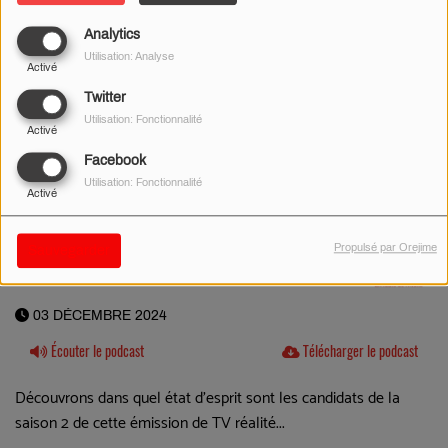
Analytics
Utilisation: Analyse
Activé
Twitter
Utilisation: Fonctionnalité
Activé
Facebook
Utilisation: Fonctionnalité
Activé
Propulsé par Orejime
Sauvegarder
03 DÉCEMBRE 2024
Écouter le podcast
Télécharger le podcast
Découvrons dans quel état d'esprit sont les candidats de la
saison 2 de cette émission de TV réalité...