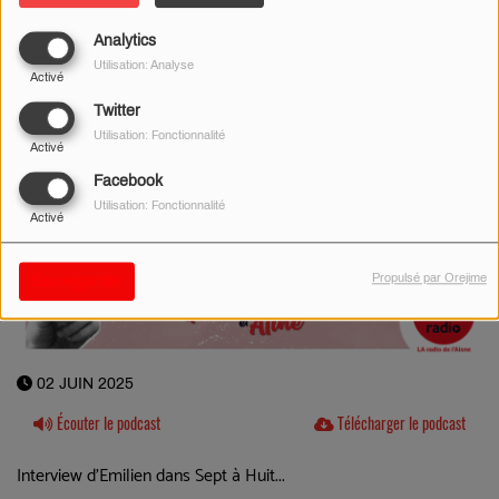
Analytics
Utilisation: Analyse
Activé
Twitter
Utilisation: Fonctionnalité
Activé
Facebook
Utilisation: Fonctionnalité
Activé
Propulsé par Orejime
Sauvegarder
02 JUIN 2025
Écouter le podcast
Télécharger le podcast
Interview d'Emilien dans Sept à Huit...