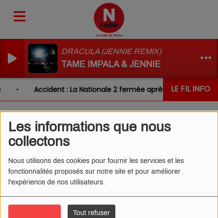
DRACULA (JENNIE REMIX)
TAME IMPALA & JENNIE
LE FIL INFO
Accident : La Nationale 2 fermée après un choc entre 
Les informations que nous
L'ŒIL DE CÉDRIC 02/06/2025
collectons
- LE GRAND MAÎTRE DE
Nous utilisons des cookies pour fournir les services et les
MIDI EMILIEN
fonctionnalités proposés sur notre site et pour améliorer
l'expérience de nos utilisateurs.
Tout accepter
Tout refuser