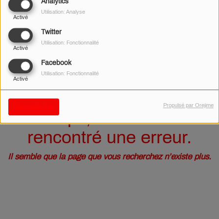
40
Analytics
Utilisation: Analyse
Activé
Twitter
Utilisation: Fonctionnalité
Activé
Facebook
Utilisation: Fonctionnalité
Activé
Propulsé par Orejime
Sauvegarder
Oups, vous avez
rencontré une erreur.
Il semble que la page que vous recherchez n’existe plus.