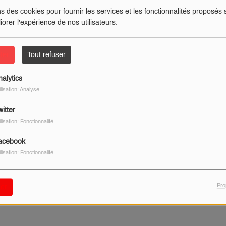
im
ns des cookies pour fournir les services et les fonctionnalités proposés s
iorer l'expérience de nos utilisateurs.
ter
Tout refuser
nalytics
ilisation: Analyse
itter
piscine
ilisation: Fonctionnalité
acebook
ilisation: Fonctionnalité
Pro
er