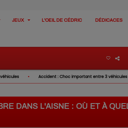
JEUX
L'OEIL DE CÉDRIC
DÉDICACES
Accident : Choc important entre 3 véhicules sur la RN31 ce ma
RE DANS L'AISNE : OÙ ET À QUE