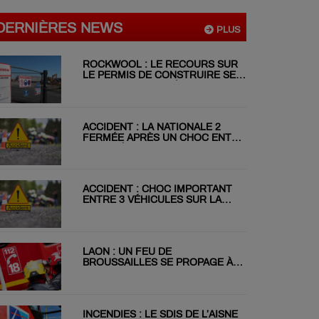
DERNIÈRES NEWS
PLUS
ROCKWOOL : LE RECOURS SUR
LE PERMIS DE CONSTRUIRE SE
POURSUIT MALGRÉ LE REJET DU
RÉFÉRÉ
ACCIDENT : LA NATIONALE 2
FERMÉE APRÈS UN CHOC ENTRE
DEUX VÉHICULES
ACCIDENT : CHOC IMPORTANT
ENTRE 3 VÉHICULES SUR LA
RN31 CE MATIN
LAON : UN FEU DE
BROUSSAILLES SE PROPAGE À
DEUX JARDINS VOISINS
INCENDIES : LE SDIS DE L’AISNE