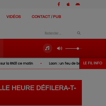
VIDÉOS
CONTACT / PUB
LE FIL INFO
tin
Laon : un feu de broussailles se propage à deux jardi
LLE HEURE DÉFILERA-T-