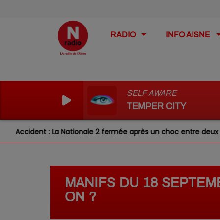
RADIO
INFO AISNE
SELF AWARE
TEMPER CITY
a Nationale 2 fermée après un choc entre deux véhicules
MANIFS DU 18 SEPTEMB
ON ?