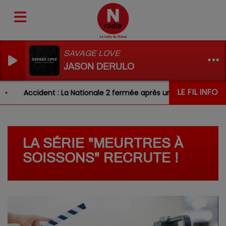
SAVAGE LOVE
JASON DERULO
LE FIL INFO
Accident : La Nationale 2 fermée après un choc entre deux v
LA SÉRIE "MEURTRES À
SOISSONS" RECRUTE !