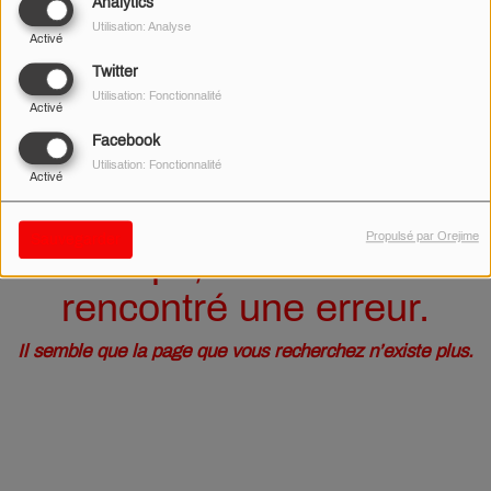
40
Analytics
Utilisation: Analyse
Activé
Twitter
Utilisation: Fonctionnalité
Activé
Facebook
Utilisation: Fonctionnalité
Activé
Propulsé par Orejime
Sauvegarder
Oups, vous avez
rencontré une erreur.
Il semble que la page que vous recherchez n’existe plus.