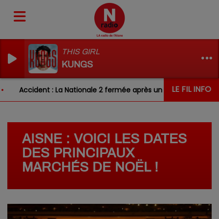
THIS GIRL
KUNGS
LE FIL INFO
Accident : La Nationale 2 fermée après un choc entre deux v
AISNE : VOICI LES DATES
DES PRINCIPAUX
MARCHÉS DE NOËL !