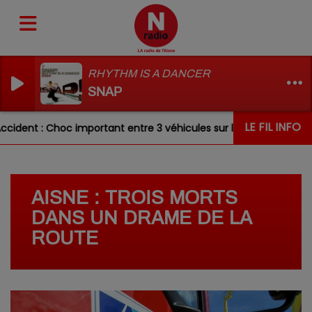
RHYTHM IS A DANCER
SNAP
LE FIL INFO
cident : Choc important entre 3 véhicules sur la RN31 ce matin
AISNE : TROIS MORTS
DANS UN DRAME DE LA
ROUTE