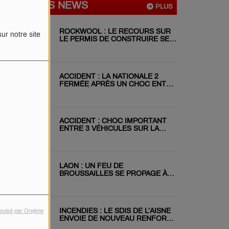
DERNIÈRES NEWS
PLUS
ROCKWOOL : LE RECOURS SUR
ur notre site
LE PERMIS DE CONSTRUIRE SE
POURSUIT MALGRÉ LE REJET DU
RÉFÉRÉ
ACCIDENT : LA NATIONALE 2
FERMÉE APRÈS UN CHOC ENTRE
DEUX VÉHICULES
ACCIDENT : CHOC IMPORTANT
ENTRE 3 VÉHICULES SUR LA
RN31 CE MATIN
LAON : UN FEU DE
BROUSSAILLES SE PROPAGE À
DEUX JARDINS VOISINS
INCENDIES : LE SDIS DE L’AISNE
pulsé par Orejime
ENVOIE DE NOUVEAU RENFORT
EN GIRONDE