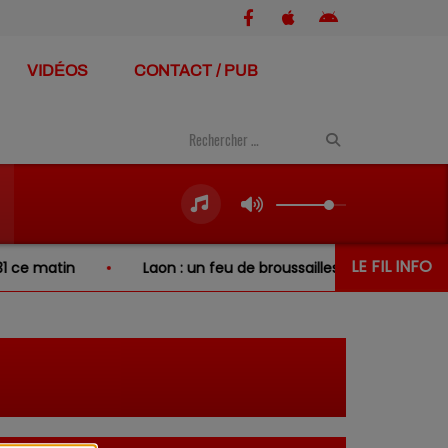
VIDÉOS
CONTACT / PUB
LE FIL INFO
n
Laon : un feu de broussailles se propage à deux jardins