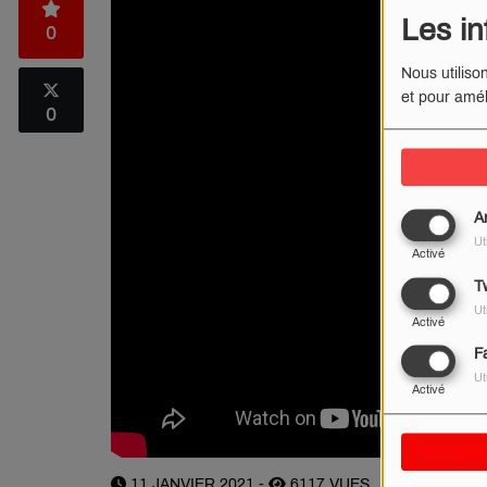
Les in
0
Nous utiliso
et pour amél
0
Tout accep
A
Ut
Activé
Tw
Ut
Activé
F
Ut
Activé
Sauvegard
11 JANVIER 2021 -
6117 VUES