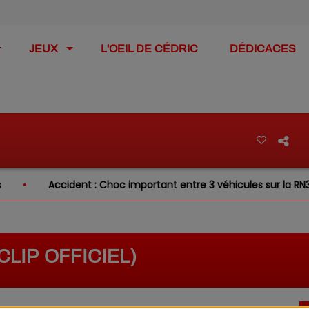
JEUX
L'OEIL DE CÉDRIC
DÉDICACES
Accident : Choc important entre 3 véhicules sur la RN31 ce mati
CLIP OFFICIEL)