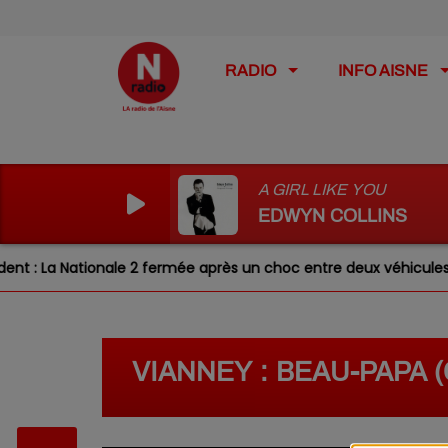
RADIO
INFO AISNE
A GIRL LIKE YOU
EDWYN COLLINS
Nationale 2 fermée après un choc entre deux véhicules
VIANNEY : BEAU-PAPA (