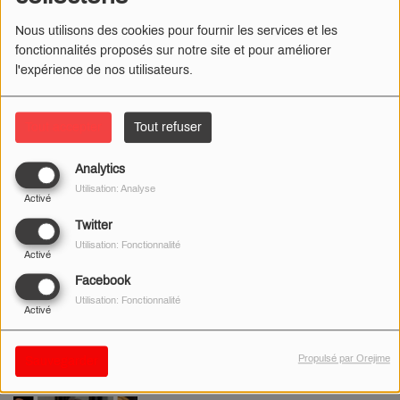
Nous utilisons des cookies pour fournir les services et les
ACCIDENT : CHOC
fonctionnalités proposés sur notre site et pour améliorer
IMPORTANT ENTRE 3
l'expérience de nos utilisateurs.
VÉHICULES SUR LA RN31
CE MATIN
Tout accepter
Tout refuser
LAON : UN FEU DE
Analytics
BROUSSAILLES SE
Utilisation: Analyse
Activé
PROPAGE À DEUX
JARDINS VOISINS
Twitter
Utilisation: Fonctionnalité
Activé
Facebook
INCENDIES : LE SDIS DE
Utilisation: Fonctionnalité
L’AISNE ENVOIE DE
Activé
NOUVEAU RENFORT EN
GIRONDE
Propulsé par Orejime
Sauvegarder