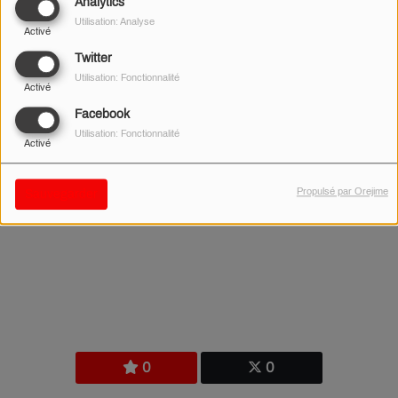
Analytics
Utilisation: Analyse
Activé
Twitter
Utilisation: Fonctionnalité
Activé
Facebook
Utilisation: Fonctionnalité
Activé
19 JUIN 2023 -
4207 VUES
Propulsé par Orejime
Sauvegarder
.
0
0