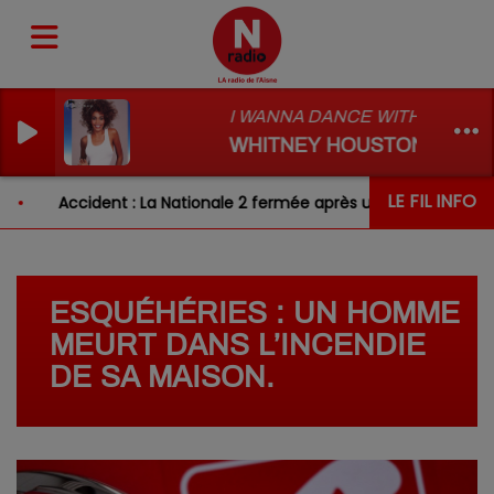
I WANNA DANCE WITH SOMEB
WHITNEY HOUSTON
LE FIL INFO
Accident : La Nationale 2 fermée après un choc entre deux
ESQUÉHÉRIES : UN HOMME
MEURT DANS L’INCENDIE
DE SA MAISON.