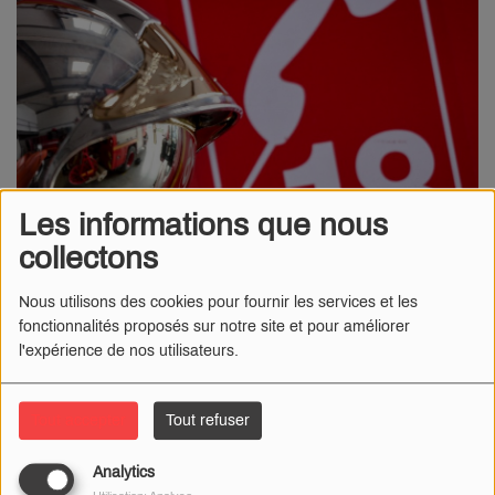
Les informations que nous
collectons
Nous utilisons des cookies pour fournir les services et les
04 FÉVRIER 2026
fonctionnalités proposés sur notre site et pour améliorer
l'expérience de nos utilisateurs.
Un violent incendie s'est déclaré très tard, ce mardi 3 février,
dans une maison à Esquéhéries (02). Un homme âgé de 59 ans
est mort et sa femme blessée.
Tout accepter
Tout refuser
Les pompiers sont intervenus ce mardi 3 février en Thiérache, à
Analytics
Esquéhéries. Un incendie s'est déclaré en fin de soirée, vers 23