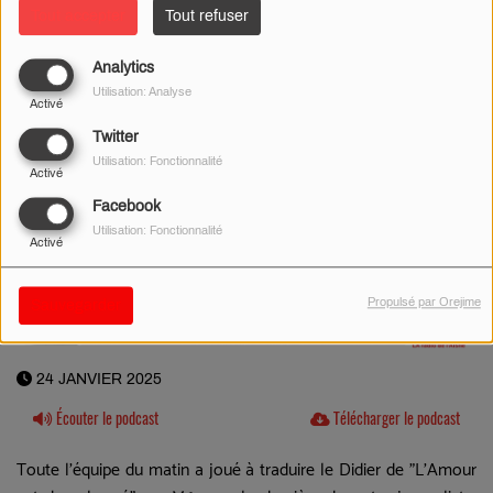
Tout accepter
Tout refuser
Analytics
Utilisation: Analyse
Activé
Twitter
Utilisation: Fonctionnalité
Activé
Facebook
Utilisation: Fonctionnalité
Activé
Propulsé par Orejime
Sauvegarder
24 JANVIER 2025
Écouter le podcast
Télécharger le podcast
Toute l'équipe du matin a joué à traduire le Didier de "L'Amour