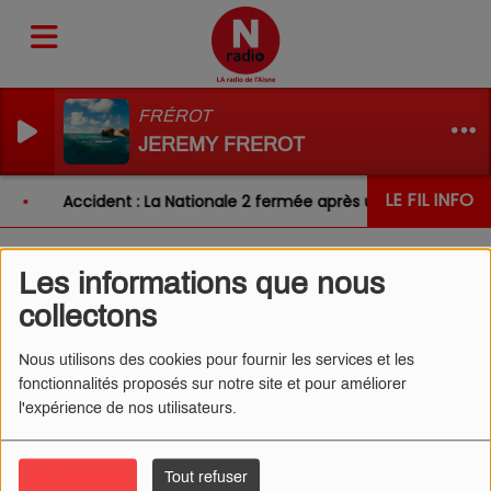
FRÉROT
JEREMY FREROT
LE FIL INFO
Accident : La Nationale 2 fermée après un choc entre de
Les informations que nous
L'ŒIL DE CÉDRIC 12/03/2025
collectons
- LES SŒURS "BOTOX"
Nous utilisons des cookies pour fournir les services et les
fonctionnalités proposés sur notre site et pour améliorer
l'expérience de nos utilisateurs.
Tout accepter
Tout refuser