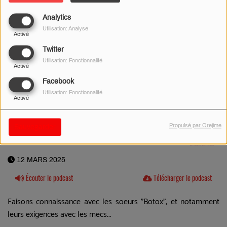
Analytics
Utilisation: Analyse
Activé
Twitter
Utilisation: Fonctionnalité
Activé
Facebook
Utilisation: Fonctionnalité
Activé
Propulsé par Orejime
Sauvegarder
12 MARS 2025
Écouter le podcast
Télécharger le podcast
Faisons connaissance avec les soeurs "Botox", et notamment
leurs exigences avec les mecs...