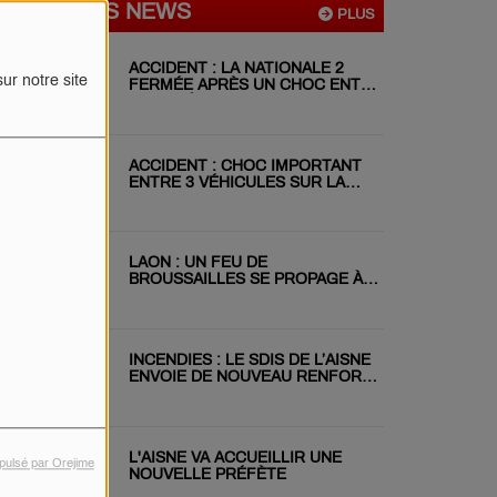
DERNIÈRES NEWS
PLUS
ACCIDENT : LA NATIONALE 2
ur notre site
FERMÉE APRÈS UN CHOC ENTRE
DEUX VÉHICULES
ACCIDENT : CHOC IMPORTANT
ENTRE 3 VÉHICULES SUR LA
RN31 CE MATIN
LAON : UN FEU DE
BROUSSAILLES SE PROPAGE À
DEUX JARDINS VOISINS
INCENDIES : LE SDIS DE L’AISNE
ENVOIE DE NOUVEAU RENFORT
EN GIRONDE
L'AISNE VA ACCUEILLIR UNE
pulsé par Orejime
NOUVELLE PRÉFÈTE