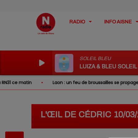
RADIO
INFO AISNE
SOLEIL BLEU
LUIZA & BLEU SOLEIL
1 ce matin
Laon : un feu de broussailles se propage à de
L'ŒIL DE CÉDRIC 10/0