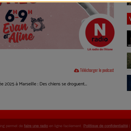
Télécharger le podcast
 2025 à Marseille : Des chiens se droguent...
ing permet de
faire une radio
en ligne facilement.
Politique de confidentialité
|