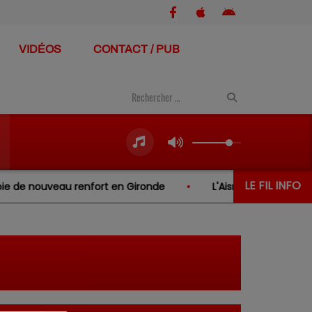
VIDÉOS
CONTACT / PUB
LE FIL INFO
 de nouveau renfort en Gironde
L'Aisne va accueillir une 