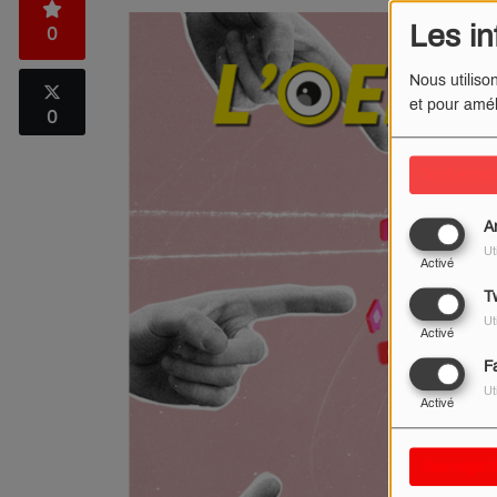
Les in
0
Nous utiliso
et pour amél
0
Tout accep
A
Ut
Activé
Tw
Ut
Activé
F
Ut
Activé
Sauvegard