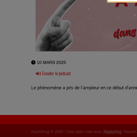
10 MARS 2025
Écouter le podcast
Le phénomène a pris de l'ampleur en ce début d'année
RadioKing © 2026 | Site radio créé avec
RadioKing
. RadioK