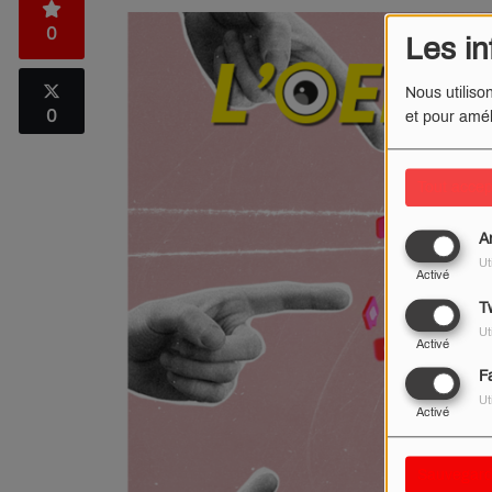
0
Les in
Nous utiliso
0
et pour amél
Tout accep
A
Ut
Activé
Tw
Ut
Activé
F
Ut
Activé
Sauvegard