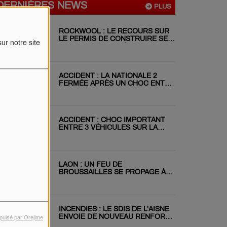
DERNIÈRES NEWS
PLUS
ROCKWOOL : LE RECOURS SUR
LE PERMIS DE CONSTRUIRE SE
ur notre site
POURSUIT MALGRÉ LE REJET DU
RÉFÉRÉ
ACCIDENT : LA NATIONALE 2
FERMÉE APRÈS UN CHOC ENTRE
DEUX VÉHICULES
ACCIDENT : CHOC IMPORTANT
ENTRE 3 VÉHICULES SUR LA
RN31 CE MATIN
LAON : UN FEU DE
BROUSSAILLES SE PROPAGE À
DEUX JARDINS VOISINS
INCENDIES : LE SDIS DE L’AISNE
ENVOIE DE NOUVEAU RENFORT
pulsé par Orejime
EN GIRONDE