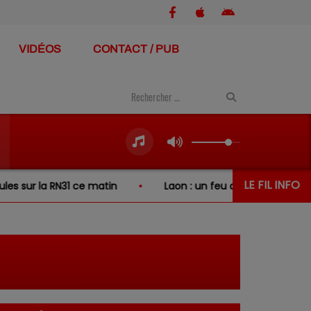
VIDÉOS
CONTACT / PUB
LE FIL INFO
ur la RN31 ce matin
Laon : un feu de broussailles se pro