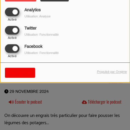
Analytics
Utilisation: Analyse
Activé
Twitter
Utilisation: Fonctionnalité
Activé
Facebook
Utilisation: Fonctionnalité
Activé
Propulsé par Orejime
Sauvegarder
29 NOVEMBRE 2024
Écouter le podcast
Télécharger le podcast
On découvre un engrais très particulier pour faire pousser les
légumes des potagers...