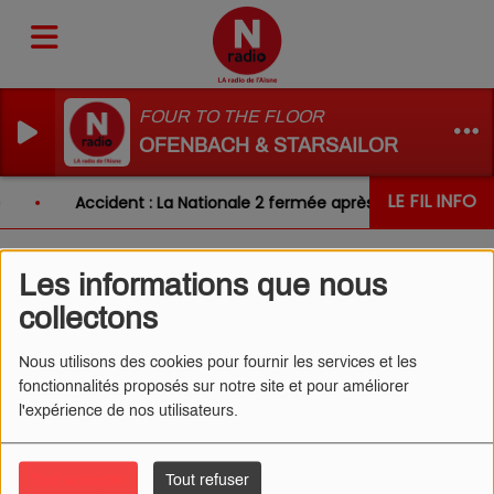
FOUR TO THE FLOOR
OFENBACH & STARSAILOR
LE FIL INFO
Accident : La Nationale 2 fermée après un choc entre 
Les informations que nous
L'ŒIL DDE CÉDRIC
collectons
29/11/2024 - POTAGERS
Nous utilisons des cookies pour fournir les services et les
fonctionnalités proposés sur notre site et pour améliorer
l'expérience de nos utilisateurs.
Tout accepter
Tout refuser