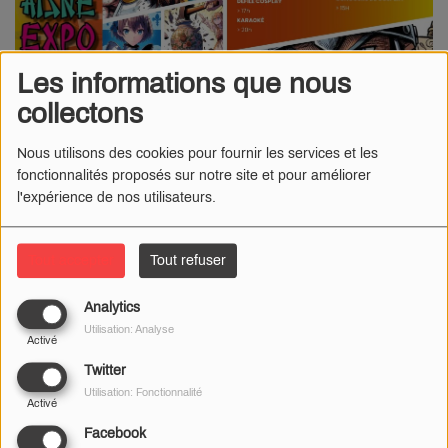
Les informations que nous
collectons
Nous utilisons des cookies pour fournir les services et les
fonctionnalités proposés sur notre site et pour améliorer
l'expérience de nos utilisateurs.
Tout accepter
Tout refuser
18 MARS 2024
Analytics
La ville de Soissons va accueillir la 2ème édition de la Jap'Aisne
Utilisation: Analyse
Expo ce week-end.
Activé
Twitter
Ce samedi 23 et ce dimanche 24 mars, plongez dans la culture
Utilisation: Fonctionnalité
Activé
asiatique à la Maison des Associations !
Facebook