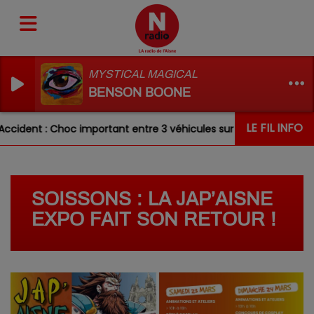
MYSTICAL MAGICAL
BENSON BOONE
LE FIL INFO
cident : Choc important entre 3 véhicules sur la RN31 ce matin
SOISSONS : LA JAP’AISNE
EXPO FAIT SON RETOUR !