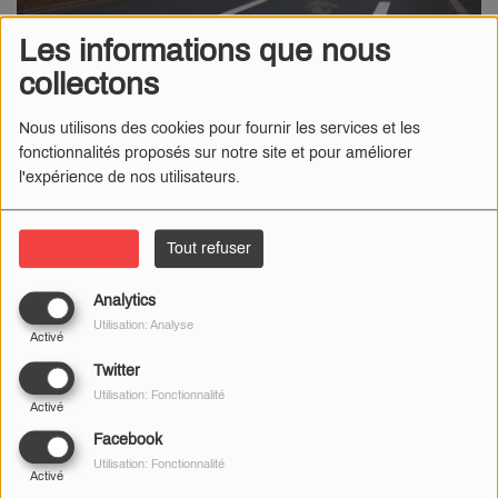
Les informations que nous
collectons
Nous utilisons des cookies pour fournir les services et les
fonctionnalités proposés sur notre site et pour améliorer
l'expérience de nos utilisateurs.
Tout accepter
Tout refuser
Analytics
14 AOÛT 2023
Utilisation: Analyse
Activé
C'est le maire Alain Crémont qui l'a annoncé ce week-end.
Twitter
Utilisation: Fonctionnalité
Activé
1 mois après la mise en place de la zone 30 dans toute la ville, les
Facebook
premiers ajustements viennent d'avoir lieu.
Utilisation: Fonctionnalité
Activé
Les tronçons concernés sont les avenues de Château-Thierry, de