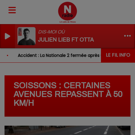
DIS-MOI OÙ
JULIEN LIEB FT OTTA
LE FIL INFO
Accident : La Nationale 2 fermée après un choc entre de
SOISSONS : CERTAINES
AVENUES REPASSENT À 50
KM/H