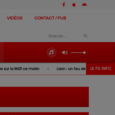
VIDÉOS
CONTACT / PUB
LE FIL INFO
 RN31 ce matin
Laon : un feu de broussailles se propage 