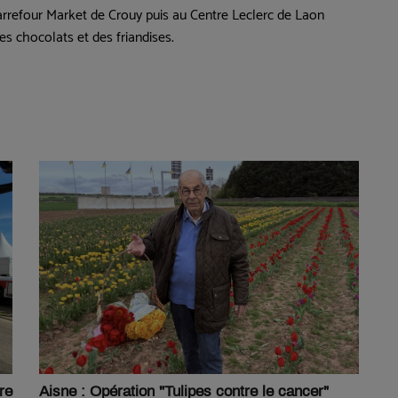
arrefour Market de Crouy puis au Centre Leclerc de Laon
s chocolats et des friandises.
re
Aisne : Opération "Tulipes contre le cancer"