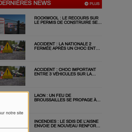
DERNIÈRES NEWS
PLUS
ROCKWOOL : LE RECOURS SUR
LE PERMIS DE CONSTRUIRE SE
POURSUIT MALGRÉ LE REJET DU
RÉFÉRÉ
ACCIDENT : LA NATIONALE 2
FERMÉE APRÈS UN CHOC ENTRE
DEUX VÉHICULES
ACCIDENT : CHOC IMPORTANT
ENTRE 3 VÉHICULES SUR LA
RN31 CE MATIN
LAON : UN FEU DE
BROUSSAILLES SE PROPAGE À
DEUX JARDINS VOISINS
ur notre site
INCENDIES : LE SDIS DE L’AISNE
ENVOIE DE NOUVEAU RENFORT
EN GIRONDE