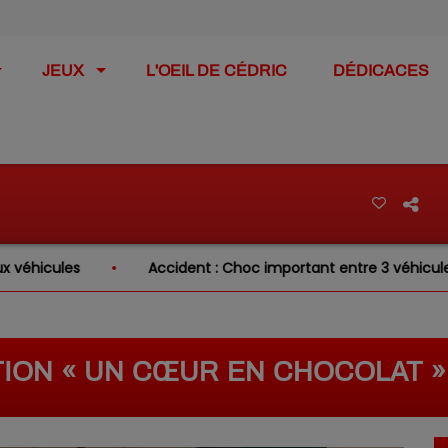
JEUX
L'OEIL DE CÉDRIC
DÉDICACES
ules
Accident : Choc important entre 3 véhicules sur la
ION « UN CŒUR EN CHOCOLAT »