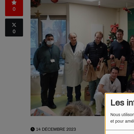
0
0
Les in
Nous utiliso
et pour amél
14 DÉCEMBRE 2023