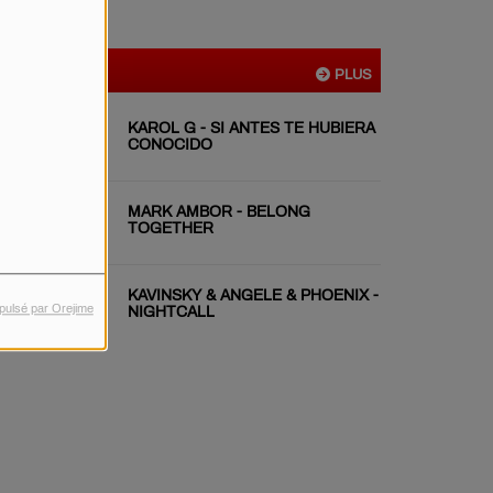
VIDÉOS
PLUS
KAROL G - SI ANTES TE HUBIERA
CONOCIDO
MARK AMBOR - BELONG
TOGETHER
KAVINSKY & ANGELE & PHOENIX -
pulsé par Orejime
NIGHTCALL