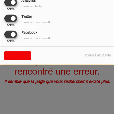
40
Analytics
Utilisation: Analyse
Activé
Twitter
Utilisation: Fonctionnalité
Activé
Facebook
Utilisation: Fonctionnalité
Activé
Propulsé par Orejime
Sauvegarder
Oups, vous avez
rencontré une erreur.
Il semble que la page que vous recherchez n’existe plus.