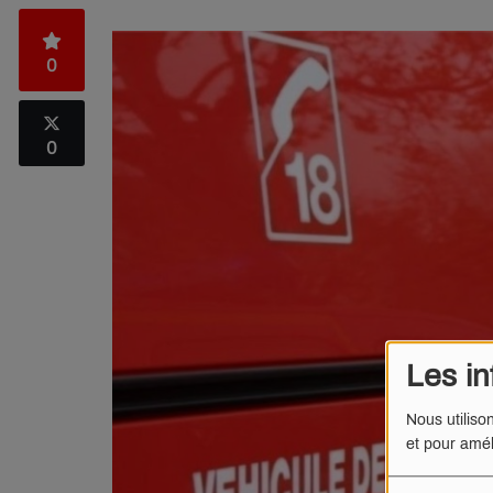
0
0
Les in
Nous utiliso
et pour amél