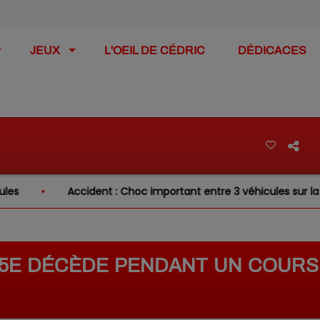
JEUX
L'OEIL DE CÉDRIC
DÉDICACES
Accident : Choc important entre 3 véhicules sur la RN31 ce mat
E 5E DÉCÈDE PENDANT UN COURS