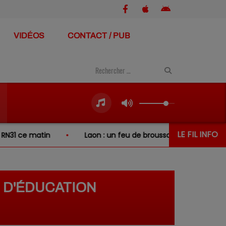
VIDÉOS
CONTACT / PUB
LE FIL INFO
in
Laon : un feu de broussailles se propage à deux jardin
 D'ÉDUCATION