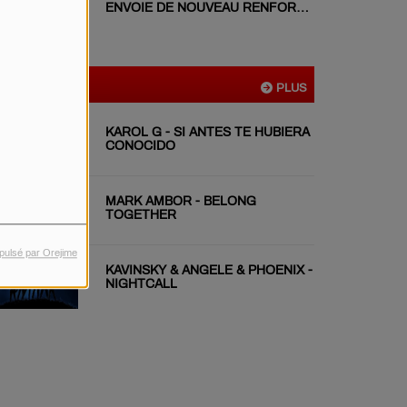
ENVOIE DE NOUVEAU RENFORT
EN GIRONDE
VIDÉOS
PLUS
KAROL G - SI ANTES TE HUBIERA
CONOCIDO
MARK AMBOR - BELONG
TOGETHER
pulsé par Orejime
KAVINSKY & ANGELE & PHOENIX -
NIGHTCALL