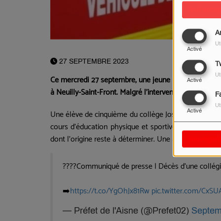
Tout accep
A
Ut
Activé
27 SEPTEMBRE 2023
Tw
Ut
Ce mercredi 27 septembre, une jeune fille de 12 ans 
Activé
à Neuilly-Saint-Front. Malgré l'intervention des pompi
F
Ut
Une élève de cinquième du collège Joseph-Boury, à Ne
Activé
cours d'éducation physique et sportive. La collégi
dont l'origine reste à déterminer. Une autopsie devrai
Sauvegard
????Communiqué de presse | Décès d'une collégie
➡️
https://t.co/YgOhJx81Rw
pic.twitter.com/CxS
— Préfet de l'Aisne (@Prefet02)
Septem