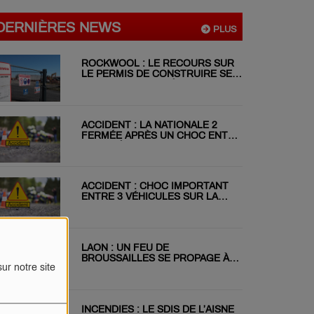
DERNIÈRES NEWS
PLUS
ROCKWOOL : LE RECOURS SUR
LE PERMIS DE CONSTRUIRE SE
POURSUIT MALGRÉ LE REJET DU
RÉFÉRÉ
ACCIDENT : LA NATIONALE 2
FERMÉE APRÈS UN CHOC ENTRE
DEUX VÉHICULES
ACCIDENT : CHOC IMPORTANT
ENTRE 3 VÉHICULES SUR LA
RN31 CE MATIN
LAON : UN FEU DE
BROUSSAILLES SE PROPAGE À
ur notre site
DEUX JARDINS VOISINS
INCENDIES : LE SDIS DE L’AISNE