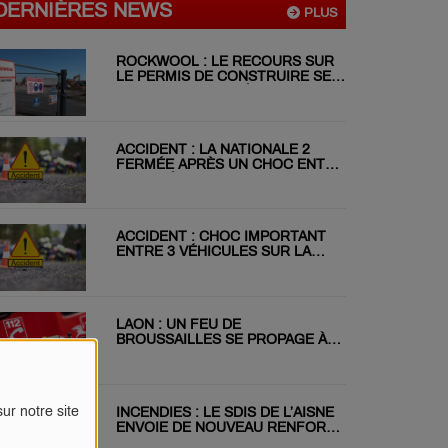
DERNIÈRES NEWS
PLUS
ROCKWOOL : LE RECOURS SUR
LE PERMIS DE CONSTRUIRE SE
POURSUIT MALGRÉ LE REJET DU
RÉFÉRÉ
ACCIDENT : LA NATIONALE 2
FERMÉE APRÈS UN CHOC ENTRE
DEUX VÉHICULES
ACCIDENT : CHOC IMPORTANT
ENTRE 3 VÉHICULES SUR LA
RN31 CE MATIN
LAON : UN FEU DE
BROUSSAILLES SE PROPAGE À
DEUX JARDINS VOISINS
ur notre site
INCENDIES : LE SDIS DE L’AISNE
ENVOIE DE NOUVEAU RENFORT
EN GIRONDE