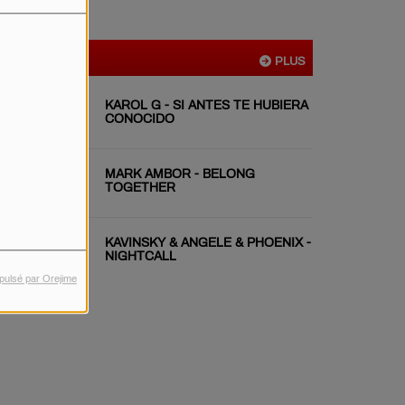
VIDÉOS
PLUS
KAROL G - SI ANTES TE HUBIERA
CONOCIDO
MARK AMBOR - BELONG
TOGETHER
KAVINSKY & ANGELE & PHOENIX -
NIGHTCALL
pulsé par Orejime