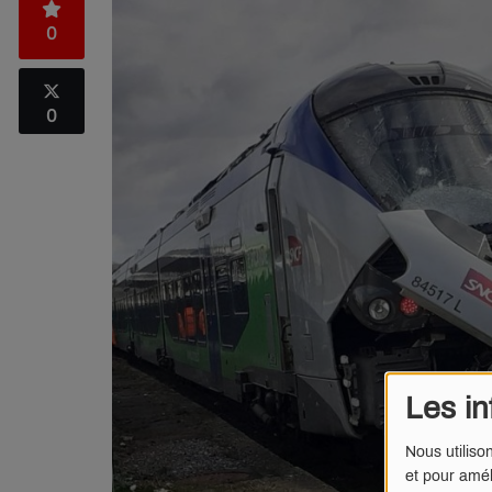
0
0
Les in
Nous utiliso
et pour amél