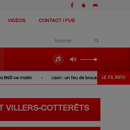
VIDÉOS
CONTACT / PUB
LE FIL INFO
ce matin
Laon : un feu de broussailles se propage à deux
T VILLERS-COTTERÊTS