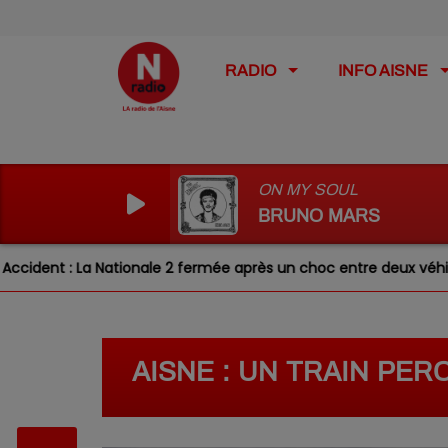
RADIO
INFO AISNE
ON MY SOUL
BRUNO MARS
t : La Nationale 2 fermée après un choc entre deux véhicules
AISNE : UN TRAIN PE