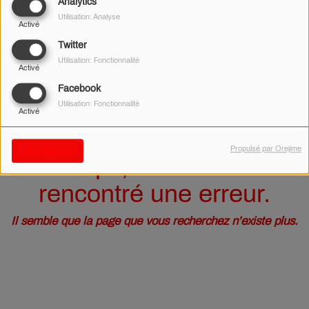
40
Analytics
Utilisation: Analyse
Activé
Twitter
Utilisation: Fonctionnalité
Activé
Facebook
Utilisation: Fonctionnalité
Activé
Propulsé par Orejime
Sauvegarder
Oups, vous avez
rencontré une erreur.
Il semble que la page que vous recherchez n’existe plus.